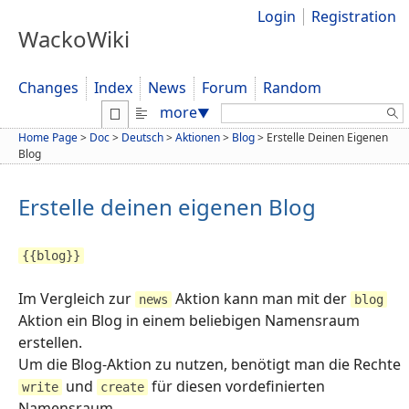
Login
Registration
WackoWiki
Changes
Index
News
Forum
Random
Search:
more
▼
Home Page
>
Doc
>
Deutsch
>
Aktionen
>
Blog
>
Erstelle Deinen Eigenen
Blog
Erstelle deinen eigenen Blog
{{blog}}
Im Vergleich zur
Aktion kann man mit der
news
blog
Aktion ein Blog in einem beliebigen Namensraum
erstellen.
Um die Blog-Aktion zu nutzen, benötigt man die Rechte
und
für diesen vordefinierten
write
create
Namensraum.