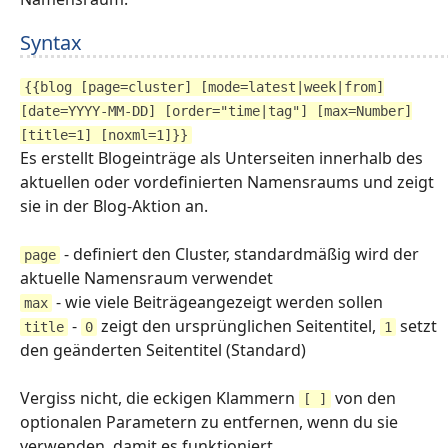
Syntax
{{blog [page=cluster] [mode=latest|week|from]
[date=YYYY-MM-DD] [order="time|tag"] [max=Number]
[title=1] [noxml=1]}}
Es erstellt Blogeinträge als Unterseiten innerhalb des
aktuellen oder vordefinierten Namensraums und zeigt
sie in der Blog-Aktion an.
- definiert den Cluster, standardmäßig wird der
page
aktuelle Namensraum verwendet
- wie viele Beiträgeangezeigt werden sollen
max
-
zeigt den ursprünglichen Seitentitel,
setzt
title
0
1
den geänderten Seitentitel (Standard)
Vergiss nicht, die eckigen Klammern
von den
[ ]
optionalen Parametern zu entfernen, wenn du sie
verwenden, damit es funktioniert.