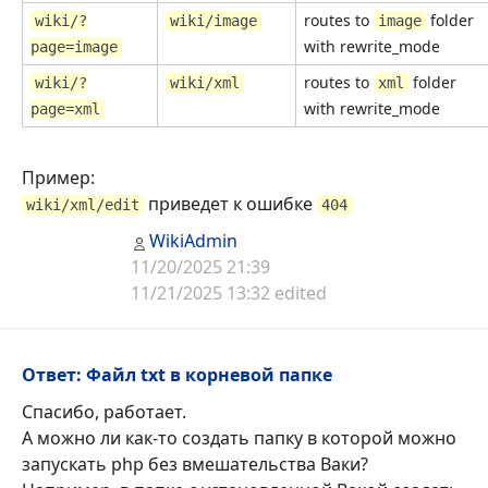
routes to
folder
wiki/?
wiki/image
image
with rewrite_mode
page=image
routes to
folder
wiki/?
wiki/xml
xml
with rewrite_mode
page=xml
Пример:
приведет к ошибке
wiki/xml/edit
404
WikiAdmin
11/20/2025 21:39
11/21/2025 13:32 edited
Ответ: Файл txt в корневой папке
Спасибо, работает.
А можно ли как-то создать папку в которой можно
запускать php без вмешательства Ваки?