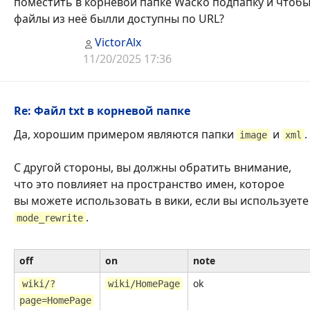
поместить в корневой папке Wacko подпапку и чтоб
файлы из неё былли доступны по URL?
VictorAlx
11/20/2025 17:36
Re: Файл txt в корневой папке
Да, хорошим примером являются папки
и
.
image
xml
С другой стороны, вы должны обратить внимание,
что это повлияет на пространство имен, которое
вы можете использовать в вики, если вы используете
.
mode_rewrite
off
on
note
ok
wiki/?
wiki/HomePage
page=HomePage