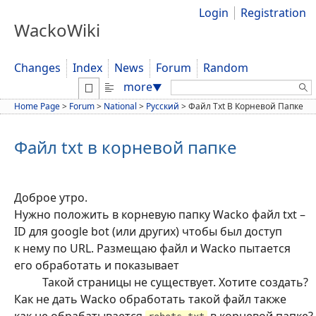
Login
Registration
WackoWiki
Changes
Index
News
Forum
Random
Search:
more
▼
Home Page
>
Forum
>
National
>
Русский
>
Файл Txt В Корневой Папке
Файл txt в корневой папке
Доброе утро.
Нужно положить в корневую папку Wacko файл txt –
ID для google bot (или других) чтобы был доступ
к нему по URL. Размещаю файл и Wacko пытается
его обработать и показывает
Такой страницы не существует. Хотите создать?
Как не дать Wacko обработать такой файл также
как не обрабатывается
в корневой папке?