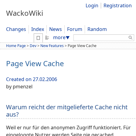
Login
Registration
WackoWiki
Changes
Index
News
Forum
Random
Search:
more
▼
Home Page
>
Dev
>
New Features
>
Page View Cache
Page View Cache
Created on 27.02.2006
by pmenzel
Warum reicht der mitgelieferte Cache nicht
aus?
Weil er nur für den anonymen Zugriff funktioniert. Für
eingeloggte Nutzer werden Seite nie gecached.