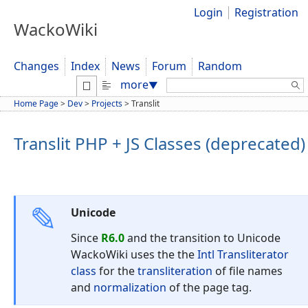
Login
Registration
WackoWiki
Changes
Index
News
Forum
Random
Search:
more
▼
Home Page
>
Dev
>
Projects
>
Translit
Translit PHP + JS Classes (deprecated)
Unicode
Since
R6.0
and the transition to Unicode
WackoWiki uses the the
Intl Transliterator
class
for the
transliteration
of file names
and
normalization
of the page tag.