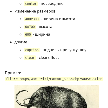
- посередине
center
Изменение размеров
- ширина x высота
400x300
- высота
0x700
- ширина
600
другие
- подпись к рисунку шоу
caption
- clears float
clear
Пример:
file:/Groups/WackoWiki/mammut_800.webp?500&caption