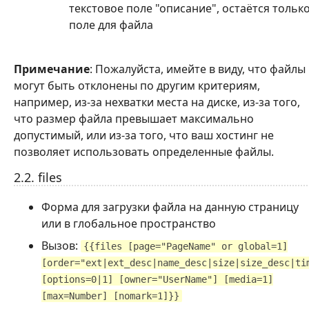
текстовое поле "описание", остаётся тольк
поле для файла
Примечание
: Пожалуйста, имейте в виду, что файлы
могут быть отклонены по другим критериям,
например, из-за нехватки места на диске, из-за того,
что размер файла превышает максимально
допустимый, или из-за того, что ваш хостинг не
позволяет использовать определенные файлы.
2.2. files
Форма для загрузки файла на данную страницу
или в глобальное пространство
Вызов:
{{files [page="PageName" or global=1]
[order="ext|ext_desc|name_desc|size|size_desc|ti
[options=0|1] [owner="UserName"] [media=1]
[max=Number] [nomark=1]}}