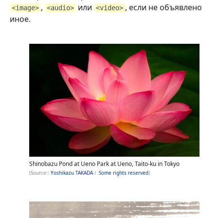
,
или
, если не объявлено
<image>
<audio>
<video>
иное.
Shinobazu Pond at Ueno Park at Ueno, Taito-ku in Tokyo
(Source::
Yoshikazu TAKADA
/
Some rights reserved
)