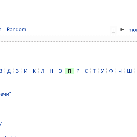
m
Random
mo
В
Д
З
И
К
Л
Н
О
П
Р
С
Т
У
Ф
Ч
Ш
речи"
у