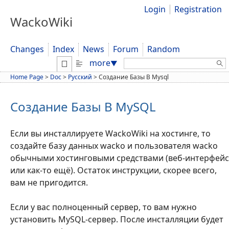
Login
Registration
WackoWiki
Changes
Index
News
Forum
Random
Search:
more
▼
Home Page
>
Doc
>
Русский
>
Создание Базы В Mysql
Создание Базы В MySQL
Если вы инсталлируете WackoWiki на хостинге, то
создайте базу данных wacko и пользователя wacko
обычными хостинговыми средствами (веб-интерфейс
или как-то ещё). Остаток инструкции, скорее всего,
вам не пригодится.
Если у вас полноценный сервер, то вам нужно
установить MySQL-сервер. После инсталляции будет