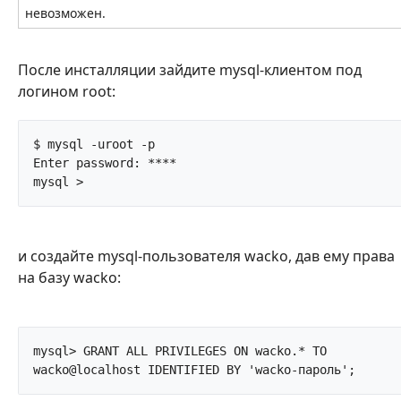
невозможен.
После инсталляции зайдите mysql-клиентом под
логином root:
$ mysql -uroot -p

Enter password: ****

mysql >		
и создайте mysql-пользователя wacko, дав ему права
на базу wacko:
mysql> GRANT ALL PRIVILEGES ON wacko.* TO 
wacko@localhost IDENTIFIED 