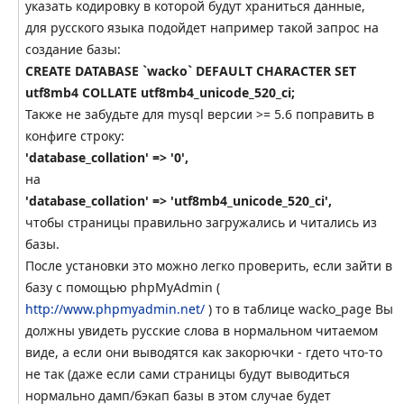
указать кодировку в которой будут храниться данные,
для русского языка подойдет например такой запрос на
создание базы:
CREATE DATABASE `wacko` DEFAULT CHARACTER SET
utf8mb4 COLLATE utf8mb4_unicode_520_ci;
Также не забудьте для mysql версии >= 5.6 поправить в
конфиге строку:
'database_collation' => '0',
на
'database_collation' => 'utf8mb4_unicode_520_ci',
чтобы страницы правильно загружались и читались из
базы.
После установки это можно легко проверить, если зайти в
базу с помощью phpMyAdmin (
http://www.phpmyadmin.net/
) то в таблице wacko_page Вы
должны увидеть русские слова в нормальном читаемом
виде, а если они выводятся как закорючки - гдето что-то
не так (даже если сами страницы будут выводиться
нормально дамп/бэкап базы в этом случае будет