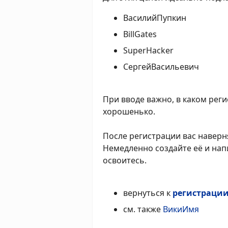
ВасилийПупкин
BillGates
SuperHacker
СергейВасильевич
При вводе важно, в каком рег
хорошенько.
После регистрации вас наверня
Немедленно создайте её и напи
освоитесь.
вернуться к
регистраци
см. также
ВикиИмя