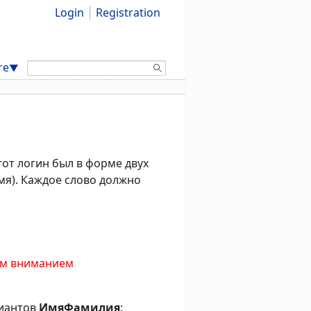
Login
Registration
Search:
re
▼
тот логин был в форме двух
мя). Каждое слово должно
сем вниманием
риантов
ИмяФамилия
: