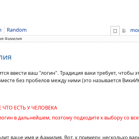
m
Random
mo
Имя Фамилия
лия
ся ввести ваш "логин". Традиция ваки требует, чтобы э
 вместе без пробелов между ними (это называется ВикиИ
 ЧТО ЕСТЬ У ЧЕЛОВЕКА
логин в дальнейшем, поэтому подходите к выбору со в
одит ваше имя и фамилия. Вот, к примеру, несколько ва