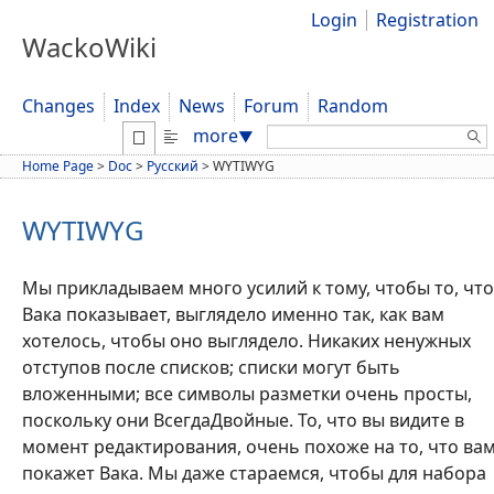
Login
Registration
WackoWiki
Changes
Index
News
Forum
Random
Search:
more
▼
Home Page
>
Doc
>
Русский
>
WYTIWYG
WYTIWYG
Мы прикладываем много усилий к тому, чтобы то, что
Вака показывает, выглядело именно так, как вам
хотелось, чтобы оно выглядело. Никаких ненужных
отступов после списков; списки могут быть
вложенными; все символы разметки очень просты,
поскольку они ВсегдаДвойные. То, что вы видите в
момент редактирования, очень похоже на то, что ва
покажет Вака. Мы даже стараемся, чтобы для набора