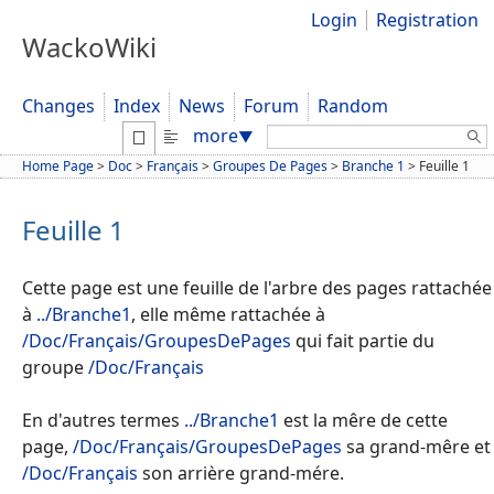
Login
Registration
WackoWiki
Changes
Index
News
Forum
Random
Search:
more
▼
Home Page
>
Doc
>
Français
>
Groupes De Pages
>
Branche 1
>
Feuille 1
Feuille 1
Cette page est une feuille de l'arbre des pages rattachée
à
../Branche1
, elle même rattachée à
/Doc/Français/GroupesDePages
qui fait partie du
groupe
/Doc/Français
En d'autres termes
../Branche1
est la mêre de cette
page,
/Doc/Français/GroupesDePages
sa grand-mêre et
/Doc/Français
son arrière grand-mére.