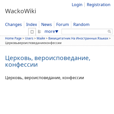
Login
Registration
WackoWiki
Changes
Index
News
Forum
Random
Search:
more
▼
Home Page
>
Users
>
Майя
>
Викицитатник На Иностранных Языках
>
Церковьвероисповеданиеконфессии
Церковь, вероисповедание,
конфессии
Церковь, вероисповедание, конфессии