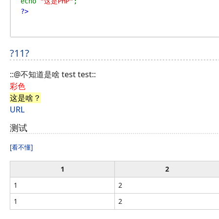
echo 
"这是PHP"
?>
?11?
::@不知道是啥 test test::
彩色
这是啥？
URL
测试
[看不懂]
1
2
1
2
1
2