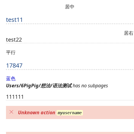
居中
test11
居
test22
平行
17847
蓝色
Users/6PigPig/想法/语法测试
has no subpages
111111
Unknown action
myusername