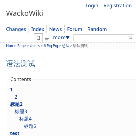
Login
Registration
WackoWiki
Changes
Index
News
Forum
Random
Search:
more
▼
Home Page
>
Users
>
6 Pig Pig
>
想法
>
语法测试
语法测试
Contents
1
2
标题2
标题3
标题4
标题5
test