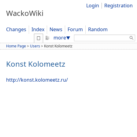
Login
Registration
WackoWiki
Changes
Index
News
Forum
Random
Search:
more
▼
Home Page
>
Users
>
Konst Kolomeetz
Konst Kolomeetz
http://konst.kolomeetz.ru/