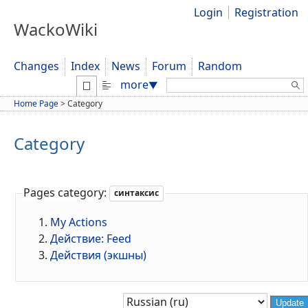
Login
Registration
WackoWiki
Changes
Index
News
Forum
Random
Search:
more
▼
Home Page
>
Category
Category
Pages category:
синтаксис
My Actions
Действие: Feed
Действия (экшны)
Update