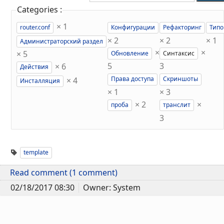
Categories :
×
1
router.conf
Конфигурации
Рефакторинг
Типо
×
2
×
2
×
1
Администраторский раздел
×
×
×
5
Обновление
Синтаксис
×
6
5
3
Действия
×
4
Права доступа
Скриншоты
Инсталляция
×
1
×
3
×
2
×
проба
транслит
3
template
Read comment (1 comment)
02/18/2017 08:30
Owner: System