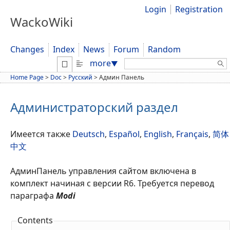
Login
Registration
WackoWiki
Changes
Index
News
Forum
Random
Search:
more
▼
Home Page
>
Doc
>
Русский
>
Админ Панель
Администраторский раздел
Имеется также
Deutsch
,
Español
,
English
,
Français
,
简体
中文
АдминПанель управления сайтом включена в
комплект начиная с версии R6. Требуется перевод
параграфа
Modi
Contents