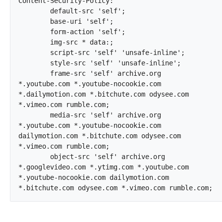
Content-Security-Policy:

	default-src 'self';

	base-uri 'self';

	form-action 'self';

	img-src * data:;

	script-src 'self' 'unsafe-inline';

	style-src 'self' 'unsafe-inline';

	frame-src 'self' archive.org 
*.youtube.com *.youtube-nocookie.com 
*.dailymotion.com *.bitchute.com odysee.com 
*.vimeo.com rumble.com;

	media-src 'self' archive.org 
*.youtube.com *.youtube-nocookie.com 
dailymotion.com *.bitchute.com odysee.com 
*.vimeo.com rumble.com;

	object-src 'self' archive.org 
*.googlevideo.com *.ytimg.com *.youtube.com 
*.youtube-nocookie.com dailymotion.com 
*.bitchu