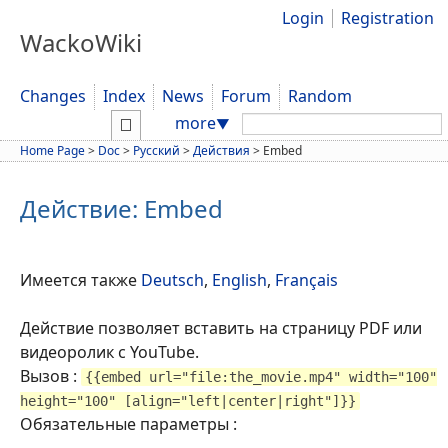
Login
Registration
WackoWiki
Changes
Index
News
Forum
Random
Search:
more
▼
Home Page
>
Doc
>
Русский
>
Действия
>
Embed
Действие: Embed
Имеется также
Deutsch
,
English
,
Français
Действие позволяет вставить на страницу PDF или
видеоролик с YouTube.
Вызов :
{{embed url="file:the_movie.mp4" width="100"
height="100" [align="left|center|right"]}}
Обязательные параметры :