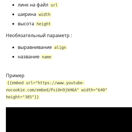
линк на файл
url
ширина
width
высота
height
Необязательный параметр :
выравнивание
align
название
name
Пример
{{embed url="https://www.youtube-
nocookie.com/embed/Psi0n9jkH6A" width="640"
height="385"}}