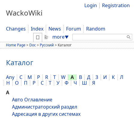
Login
Registration
WackoWiki
Changes
Index
News
Forum
Random
Search:
more
▼
Home Page
>
Doc
>
Русский
>
Каталог
Каталог
Any
C
M
P
R
T
W
А
В
Д
З
И
К
Л
Н
О
П
Р
С
Т
У
Ф
Ч
Ш
Я
А
Авто Оглавление
Администраторский раздел
Адресация в других системах