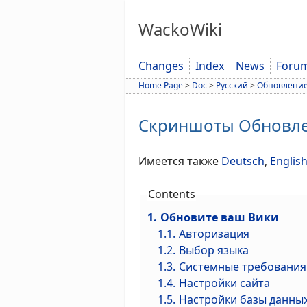
WackoWiki
Changes
Index
News
Foru
Home Page
>
Doc
>
Русский
>
Обновлени
Скриншоты Обновл
Имеется также
Deutsch
,
Englis
Contents
1.
Обновите ваш Вики
1.1.
Авторизация
1.2.
Выбор языка
1.3.
Системные требования
1.4.
Настройки сайта
1.5.
Настройки базы данны