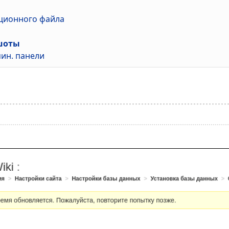
ционного файла
шоты
мин. панели