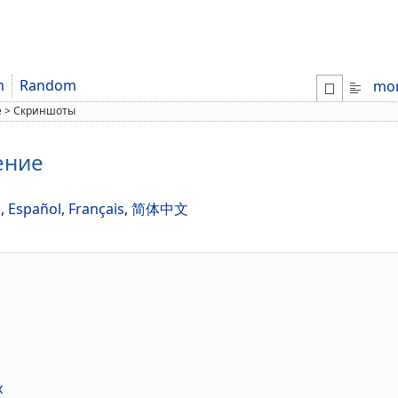
m
Random
mo
е
>
Скриншоты
ение
h
,
Español
,
Français
,
简体中文
х