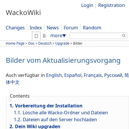
Login
Registration
WackoWiki
Changes
Index
News
Forum
Random
Search:
more
▼
Home Page
>
Doc
>
Deutsch
>
Upgrade
>
Bilder
Bilder vom Aktualisierungsvorgang
Auch verfügbar in
English
,
Español
,
Français
,
Русский
,
简
体中文
Contents
1.
Vorbereitung der Installation
1.1.
Lösche alle Wacko-Ordner und Dateien
1.2.
Dateien auf den Server hochladen
2.
Dein Wiki upgraden