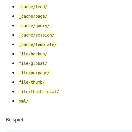
_cache/feed/
_cache/page/
_cache/query/
_cache/session/
_cache/template/
file/backup/
file/global/
file/perpage/
file/thumb/
file/thumb_local/
xml/
Beispiel: