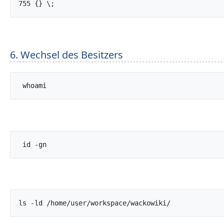
755 {} \;		
6. Wechsel des Besitzers
 whoami		
 id -gn		
ls -ld /home/user/workspace/wackowiki/		