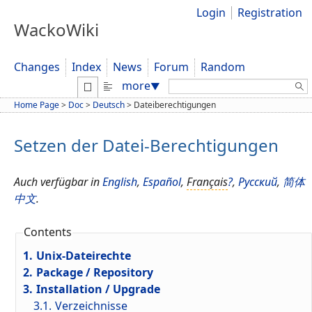
Login
Registration
WackoWiki
Changes
Index
News
Forum
Random
Search:
more
▼
Home Page
>
Doc
>
Deutsch
>
Dateiberechtigungen
Setzen der Datei-Berechtigungen
Auch verfügbar in
English
,
Español
,
Français
?
,
Русский
,
简体
中文
.
Contents
1.
Unix-Dateirechte
2.
Package / Repository
3.
Installation / Upgrade
3.1.
Verzeichnisse