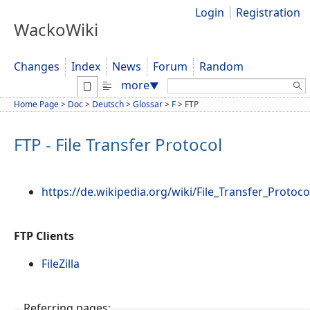
Login
Registration
WackoWiki
Changes
Index
News
Forum
Random
Search:
more
▼
Home Page
>
Doc
>
Deutsch
>
Glossar
>
F
>
FTP
FTP - File Transfer Protocol
https://de.wikipedia.org/wiki/File_Transfer_Protoco
FTP Clients
FileZilla
Referring pages: