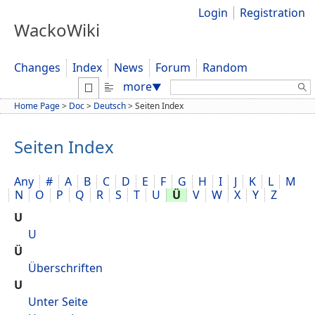
Login
Registration
WackoWiki
Changes
Index
News
Forum
Random
Search:
more
▼
Home Page
>
Doc
>
Deutsch
>
Seiten Index
Seiten Index
Any
#
A
B
C
D
E
F
G
H
I
J
K
L
M
N
O
P
Q
R
S
T
U
Ü
V
W
X
Y
Z
U
U
Ü
Überschriften
U
Unter Seite