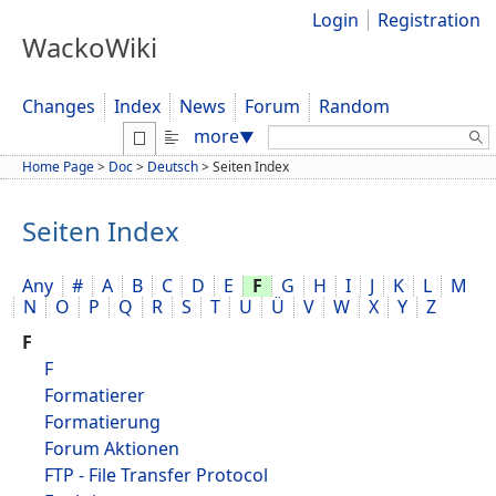
Login
Registration
WackoWiki
Changes
Index
News
Forum
Random
Search:
more
▼
Home Page
>
Doc
>
Deutsch
>
Seiten Index
Seiten Index
Any
#
A
B
C
D
E
F
G
H
I
J
K
L
M
N
O
P
Q
R
S
T
U
Ü
V
W
X
Y
Z
F
F
Formatierer
Formatierung
Forum Aktionen
FTP - File Transfer Protocol