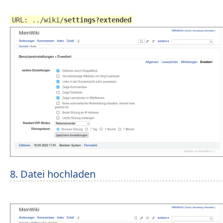
URL: ../wiki/
settings?extended
8. Datei hochladen