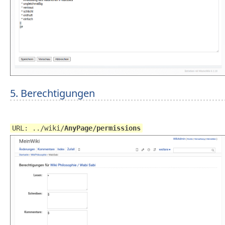
5. Berechtigungen
URL: ../wiki/
AnyPage/permissions