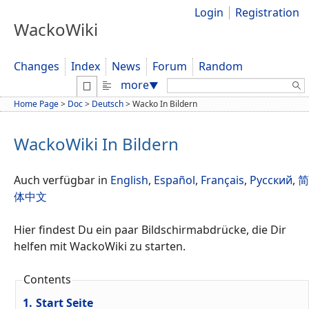
Login
Registration
WackoWiki
Changes
Index
News
Forum
Random
Search:
more
▼
Home Page
>
Doc
>
Deutsch
>
Wacko In Bildern
WackoWiki In Bildern
Auch verfügbar in
English
,
Español
,
Français
,
Русский
,
简
体中文
Hier findest Du ein paar Bildschirmabdrücke, die Dir
helfen mit WackoWiki zu starten.
Contents
1.
Start Seite