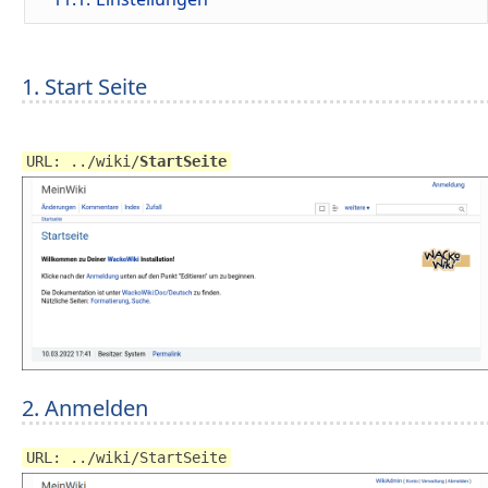
1. Start Seite
URL: ../wiki/
StartSeite
2. Anmelden
URL: ../wiki/StartSeite