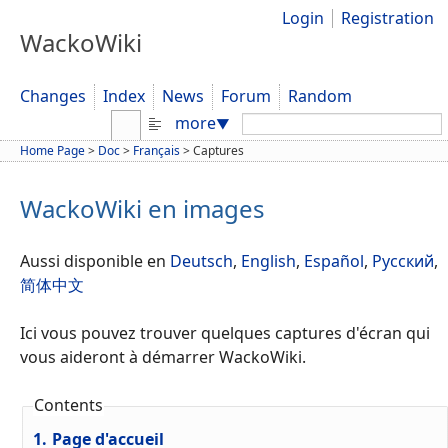
Login
Registration
WackoWiki
Changes
Index
News
Forum
Random
Search:
more
▼
Home Page
>
Doc
>
Français
>
Captures
WackoWiki en images
Aussi disponible en
Deutsch
,
English
,
Español
,
Русский
,
简体中文
Ici vous pouvez trouver quelques captures d'écran qui
vous aideront à démarrer WackoWiki.
Contents
1.
Page d'accueil