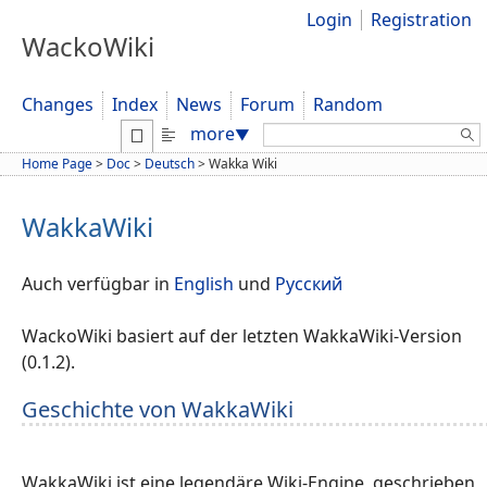
Login
Registration
WackoWiki
Changes
Index
News
Forum
Random
Search:
more
▼
Home Page
>
Doc
>
Deutsch
>
Wakka Wiki
WakkaWiki
Auch verfügbar in
English
und
Русский
WackoWiki basiert auf der letzten WakkaWiki-Version
(0.1.2).
Geschichte von WakkaWiki
WakkaWiki ist eine legendäre Wiki-Engine, geschrieben