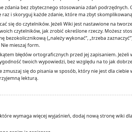
jasne zdania bez zbytecznego stosowania zdań podrzędnych. 
ze raz i skoryguj każde zdanie, które ma zbyt skomplikowaną
ać się do czytelników. Jeżeli Wiki jest nastawione na twor
woich czytelników, jak zrobić określone rzeczy. Możesz sto
rmę bezokolicznikową („należy wykonać”, „trzeba zaznaczyć”)
 Nie mieszaj form.
ątem błędów ortograficznych przed jej zapisaniem. Jeżeli 
rygodność twoich wypowiedzi, bez względu na to jak dobrze
e zmuszaj się do pisania w sposób, który nie jest dla ciebi
przyjemną lekturą.
tóre wymaga więcej wyjaśnień, dodaj nową stronę wiki dla 