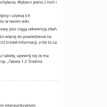
hylenia. Wybierz jedno z nich i
pisy i używaj ich
lu w twoim wiki.
lowy, pisz ciągą sekwencją zdań.
użo więcej do powiedzenia na
h) źródeł informacji, zrób to za
 tabelę, upewnij się że ma
np. „Tabela 1.2: Średnia
iem interpunkcyjnym.