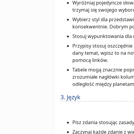
Wyróżniaj pojedyncze słowa
trzymaj się swojego wybor
Wybierz styl dla przedstawi
konsekwentnie. Dobrym pom
Stosuj wypunktowania dla n
Przypisy stosuj oszczędnie
dany temat, wpisz to na now
pomocą linków.
Tabele mogą znacznie popr
zrozumiałe nagłówki kolumn 
odległość między planetami
3. Język
Pisz zdania stosując zasad
Zaczynaj każde zdanie z wi