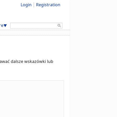
Login
Registration
Search:
re
▼
dawać dalsze wskazówki lub