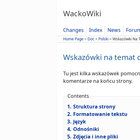
WackoWiki
Changes
Index
News
Foru
Home Page
>
Doc
>
Polski
>
Wskazówki Na T
Wskazówki na temat 
Tu jest kilka wskazówek pomocn
komentarze na końcu strony.
Contents
1.
Struktura strony
2.
Formatowanie tekstu
3.
Język
4.
Odnośniki
5.
Zdjęcia i inne pliki