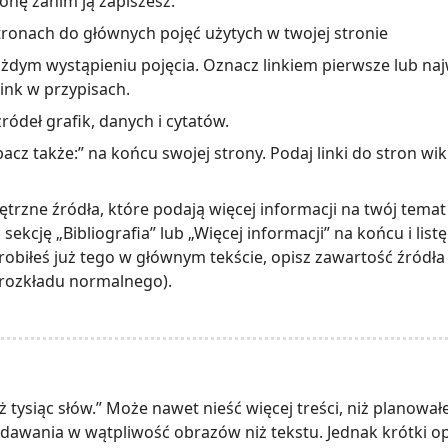
onę zanim ją zapiszesz.
stronach do głównych pojęć użytych w twojej stronie
żdym wystąpieniu pojęcia. Oznacz linkiem pierwsze lub naj
link w przypisach.
źródeł grafik, danych i cytatów.
cz także:” na końcu swojej strony. Podaj linki do stron wik
ętrzne źródła, które podają więcej informacji na twój temat
 sekcję „Bibliografia” lub „Więcej informacji” na końcu i lis
robiłeś już tego w głównym tekście, opisz zawartość źródła (
 rozkładu normalnego).
ż tysiąc słów.” Może nawet nieść więcej treści, niż planowa
awania w wątpliwość obrazów niż tekstu. Jednak krótki opi