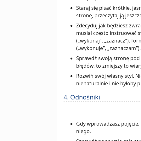
Staraj się pisać krótkie, 
stronę, przeczytaj ją jeszc
Zdecyduj jak będziesz zwrac
musiał często instruować s
(„wykonaj”, „zaznacz”), fo
(„wykonuję”, „zaznaczam”).
Sprawdź swoją stronę pod k
błędów, to zmiejszy to wia
Rozwiń swój własny styl. Ni
nienaturalnie i nie byłoby 
4. Odnośniki
Gdy wprowadzasz pojęcie, k
niego.