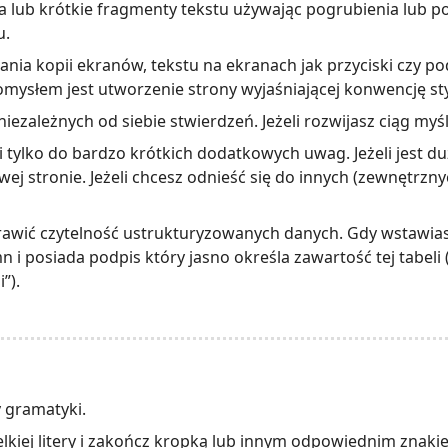
 lub krótkie fragmenty tekstu używając pogrubienia lub poc
u.
ania kopii ekranów, tekstu na ekranach jak przyciski czy pod
ysłem jest utworzenie strony wyjaśniającej konwencję sty
iezależnych od siebie stwierdzeń. Jeżeli rozwijasz ciąg myś
 i tylko do bardzo krótkich dodatkowych uwag. Jeżeli jest d
ej stronie. Jeżeli chcesz odnieść się do innych (zewnętrznyc
awić czytelność ustrukturyzowanych danych. Gdy wstawiasz
i posiada podpis który jasno określa zawartość tej tabeli (
”).
y gramatyki.
elkiej litery i zakończ kropką lub innym odpowiednim znak