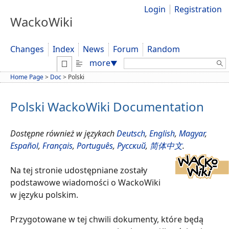
Login
Registration
WackoWiki
Changes
Index
News
Forum
Random
Search:
more
▼
Home Page
>
Doc
>
Polski
Polski WackoWiki Documentation
Dostępne również w językach
Deutsch
,
English
,
Magyar
,
Español
,
Français
,
Português
,
Русский
,
简体中文
.
Na tej stronie udostępniane zostały
podstawowe wiadomości o WackoWiki
w języku polskim.
Przygotowane w tej chwili dokumenty, które będą