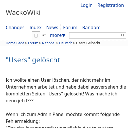
Login
Registration
WackoWiki
Changes
Index
News
Forum
Random
Search:
more
▼
Home Page
>
Forum
>
National
>
Deutsch
>
Users Gelöscht
"Users" gelöscht
Ich wollte einen User löschen, der nicht mehr im
Unternehmen arbeitet und habe dabei ausversehen die
kompletten Seiten "Users" gelöscht! Was mache ich
denn jetzt???
Wenn ich zum Admin Panel möchte kommt folgende
Fehlermeldung:
"The site is temporarily unavailable due to system