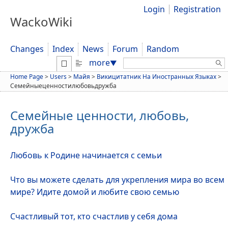
Login
Registration
WackoWiki
Changes
Index
News
Forum
Random
Search:
more
▼
Home Page
>
Users
>
Майя
>
Викицитатник На Иностранных Языках
>
Семейныеценностилюбовьдружба
Семейные ценности, любовь,
дружба
Любовь к Родине начинается с семьи
Что вы можете сделать для укрепления мира во всем
мире? Идите домой и любите свою семью
Счастливый тот, кто счастлив у себя дома