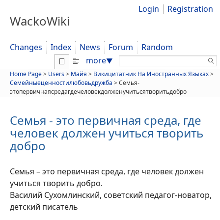
Login
Registration
WackoWiki
Changes
Index
News
Forum
Random
Search:
more
▼
Home Page
>
Users
>
Майя
>
Викицитатник На Иностранных Языках
>
Семейныеценностилюбовьдружба
>
Семья-
этопервичнаясредагдечеловекдолженучитьсятворитьдобро
Семья - это первичная среда, где
человек должен учиться творить
добро
Семья – это первичная среда, где человек должен
учиться творить добро.
Василий Сухомлинский, советский педагог-новатор,
детский писатель