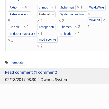
×
4
×
1
×
1
Aktion
chmod
Sicherheit
WakkaWiki
×
×
1
Aktualisierung
Installation
Systemverwaltung
×
5
×
2
×
2
WikiEdit
×
1
×
2
1
Beispiel
Kategorien
Themen
×
1
×
1
Bildschirmabdruck
Unicode
×
3
mod_rewrite
×
2
template
Read comment (1 comment)
02/18/2017 08:30
Owner: System