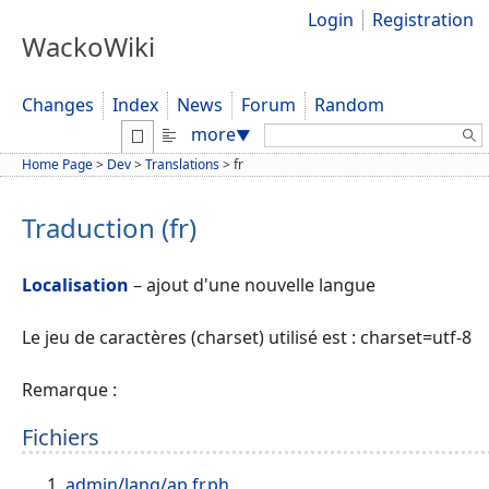
Login
Registration
WackoWiki
Changes
Index
News
Forum
Random
Search:
more
▼
Home Page
>
Dev
>
Translations
>
fr
Traduction (fr)
Localisation
– ajout d'une nouvelle langue
Le jeu de caractères (charset) utilisé est : charset=utf-8
Remarque :
Fichiers
admin/lang/ap.fr.ph