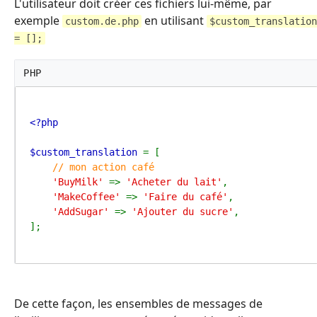
L'utilisateur doit créer ces fichiers lui-même, par
exemple
en utilisant
custom.de.php
$custom_translation
= [];
PHP
<?php

$custom_translation 
= [

// mon action café

'BuyMilk' 
=> 
'Acheter du lait'
,

'MakeCoffee' 
=> 
'Faire du café'
,

'AddSugar' 
=> 
'Ajouter du sucre'
,

];
De cette façon, les ensembles de messages de