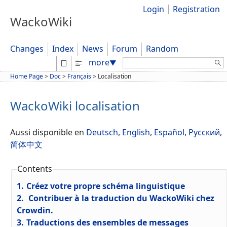
Login
Registration
WackoWiki
Changes
Index
News
Forum
Random
Search:
more
▼
Home Page
>
Doc
>
Français
>
Localisation
WackoWiki localisation
Aussi disponible en
Deutsch
,
English
,
Español
,
Русский
,
简体中文
Contents
1.
Créez votre propre schéma linguistique
2.
Contribuer à la traduction du WackoWiki chez
Crowdin.
3.
Traductions des ensembles de messages