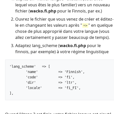
lequel vous êtes le plus familier) vers un nouveau
fichier (
wacko.fi.php
pour le Finnois, par ex.)
Ouvrez le fichier que vous venez de créer et éditez-
le en changeant les valeurs après "
" en quelque
=>
chose de plus approprié dans votre langue (vous
allez certainement y passer beaucoup de temps).
Adaptez lang_scheme (
wacko.fi.php
pour le
finnois, par exemple) à votre régime linguistique
'lang_scheme'	=> [

	'name'		=> 'Finnish',

	'code'		=> 'fi',

	'dir'		=> 'ltr',

	'locale'	=> 'fi_FI',

],		