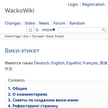
Login
Registration
WackoWiki
Changes
Index
News
Forum
Random
Search:
more
▼
Home Page
>
Doc
>
Русский
>
Вики Этикет
Вики-этикет
Имеется также
Deutsch
,
English
,
Español
,
Français
,
简体
中文
Contents
1.
Общие
2.
О комментариях
3.
Советы по созданию вики-имен
4.
Рефакторинг страниц