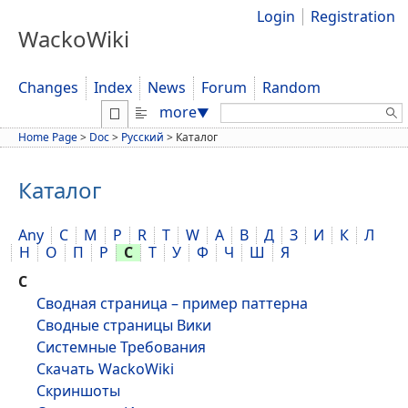
Login
Registration
WackoWiki
Changes
Index
News
Forum
Random
Search:
more
▼
Home Page
>
Doc
>
Русский
>
Каталог
Каталог
Any
C
M
P
R
T
W
А
В
Д
З
И
К
Л
Н
О
П
Р
С
Т
У
Ф
Ч
Ш
Я
С
Сводная страница – пример паттерна
Сводные страницы Вики
Системные Требования
Скачать WackoWiki
Скриншоты