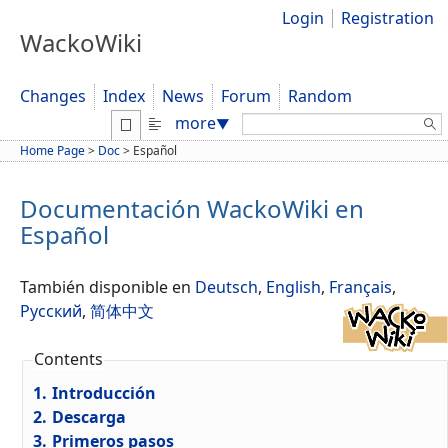
Login
Registration
WackoWiki
Changes
Index
News
Forum
Random
Search:
more
▼
Home Page
>
Doc
>
Español
Documentación WackoWiki en
Español
También disponible en
Deutsch
,
English
,
Français
,
Русский
,
简体中文
Contents
1.
Introducción
2.
Descarga
3.
Primeros pasos