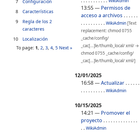
. . . . . . . . . . .
WikiAdmin
7
Configuración
13:55
—
Permisos de
8
Características
acceso a archivos
. . . . . .
9
Regla de los 2
. . . . . . . . . .
WikiAdmin
[Text
caracteres
replacement: chmod 0755
_cache/config/
10
Localización
_cac[...]le/thumb_local/ xml/ →
To page:
1
,
2
,
3
,
4
,
5
Next »
chmod 0755 _cache/config/
_cac[...]le/thumb_local/ xml/]
12/01/2025
16:58
—
Actualizar
. . . . . .
. . . . . . . . . .
WikiAdmin
10/15/2025
14:21
—
Promover el
proyecto
. . . . . . . . . . . . . .
. .
WikiAdmin