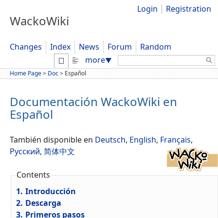
Login
Registration
WackoWiki
Changes
Index
News
Forum
Random
Search:
more
▼
Home Page
>
Doc
>
Español
Documentación WackoWiki en
Español
También disponible en
Deutsch
,
English
,
Français
,
Русский
,
简体中文
Contents
1.
Introducción
2.
Descarga
3.
Primeros pasos