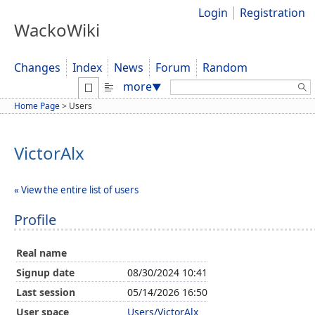
Login
Registration
WackoWiki
Changes
Index
News
Forum
Random
Search:
more
▼
Home Page
>
Users
VictorAlx
« View the entire list of users
Profile
Real name
Signup date
08/30/2024 10:41
Last session
05/14/2026 16:50
User space
Users/VictorAlx