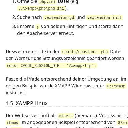
Öffne die
Datei (e.g.
php.ini
).
C:\xampp\php\php.ini
Suche nach
und
.
;extension=gd
;extension=intl
Enferne
von beiden Einträgen und starte dann
;
den Apache server erneut.
Desweiteren sollte in der
Datei
config/constants.php
der Wert für das Sitzungsverzeichnis geändert werden.
const CACHE_SESSION_DIR = '/xampp/tmp';
Passe die Pfade entsprechend deiner Umgebung an, im
obigen Beispiel wurde XMAPP Windows unter
C:\xampp
installiert.
1.5. XAMPP Linux
Der Webserver läuft als
(niemand). Vergiss nicht
others
im angegebenen Beispiel entsprechend von
chmod
0755