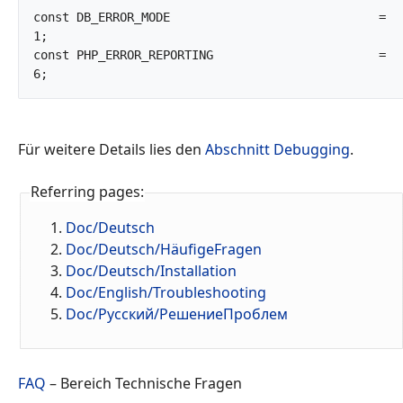
const DB_ERROR_MODE				= 
1;

const PHP_ERROR_REPORTING			= 
6;		
Für weitere Details lies den
Abschnitt Debugging
.
Referring pages:
Doc/Deutsch
Doc/Deutsch/HäufigeFragen
Doc/Deutsch/Installation
Doc/English/Troubleshooting
Doc/Русский/РешениеПроблем
FAQ
– Bereich Technische Fragen