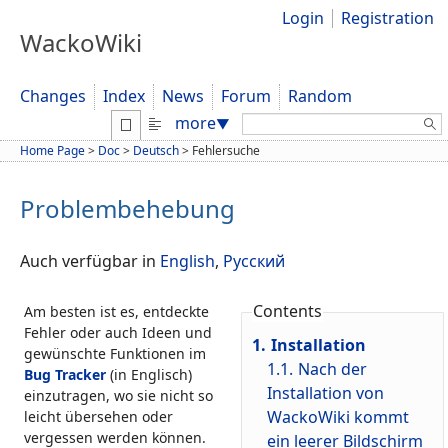
Login
Registration
WackoWiki
Changes
Index
News
Forum
Random
Search:
more
▼
Home Page
>
Doc
>
Deutsch
>
Fehlersuche
Problembehebung
Auch verfügbar in
English
,
Русский
Contents
Am besten ist es, entdeckte
Fehler oder auch Ideen und
1.
Installation
gewünschte Funktionen im
1.1.
Nach der
Bug Tracker
(in Englisch)
Installation von
einzutragen, wo sie nicht so
WackoWiki kommt
leicht übersehen oder
vergessen werden können.
ein leerer Bildschirm