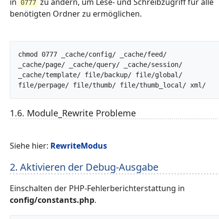
in
zu ändern, um Lese- und Schreibzugriff für alle
0777
benötigten Ordner zu ermöglichen.
chmod 0777 _cache/config/ _cache/feed/ 
_cache/page/ _cache/query/ _cache/session/ 
_cache/template/ file/backup/ file/global/ 
file/perpa
1.6. Module_Rewrite Probleme
Siehe hier:
RewriteModus
2. Aktivieren der Debug-Ausgabe
Einschalten der PHP-Fehlerberichterstattung in
config/constants.php
.