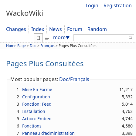
Login
Registration
WackoWiki
Changes
Index
News
Forum
Random
Search:
more
▼
Home Page
>
Doc
>
Français
>
Pages Plus Consultées
Pages Plus Consultées
Most popular pages:
Doc/Français
1
Mise En Forme
11,217
2
Configuration
5,332
3
Fonction: Feed
5,014
4
Installation
4,763
5
Action: Embed
4,744
6
Fonctions
4,580
7
Panneau d'administration
3,398