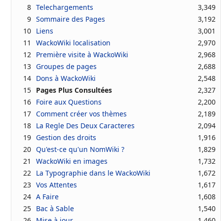
8
Telechargements
3,349
9
Sommaire des Pages
3,192
10
Liens
3,001
11
WackoWiki localisation
2,970
12
Première visite à WackoWiki
2,968
13
Groupes de pages
2,688
14
Dons à WackoWiki
2,548
15
Pages Plus Consultées
2,327
16
Foire aux Questions
2,200
17
Comment créer vos thèmes
2,189
18
La Regle Des Deux Caracteres
2,094
19
Gestion des droits
1,916
20
Qu'est-ce qu'un NomWiki ?
1,829
21
WackoWiki en images
1,732
22
La Typographie dans le WackoWiki
1,672
23
Vos Attentes
1,617
24
A Faire
1,608
25
Bac à Sable
1,540
26
Mise à jour
1,460