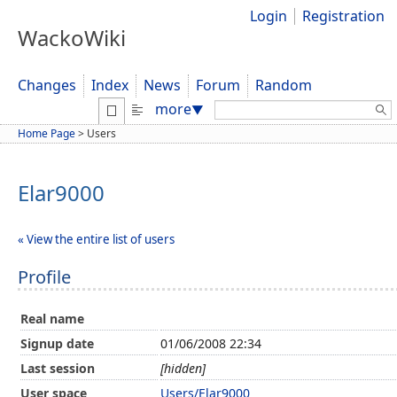
Login
Registration
WackoWiki
Changes
Index
News
Forum
Random
Search:
more
▼
Home Page
>
Users
Elar9000
« View the entire list of users
Profile
Real name
Signup date
01/06/2008 22:34
Last session
[hidden]
User space
Users/Elar9000