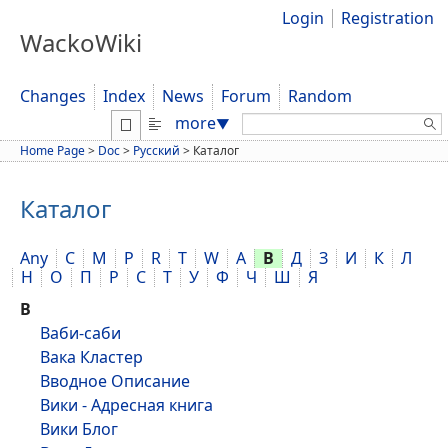
Login
Registration
WackoWiki
Changes
Index
News
Forum
Random
Search:
more
▼
Home Page
>
Doc
>
Русский
>
Каталог
Каталог
Any
C
M
P
R
T
W
А
В
Д
З
И
К
Л
Н
О
П
Р
С
Т
У
Ф
Ч
Ш
Я
В
Ваби-саби
Вака Кластер
Вводное Описание
Вики - Адресная книга
Вики Блог