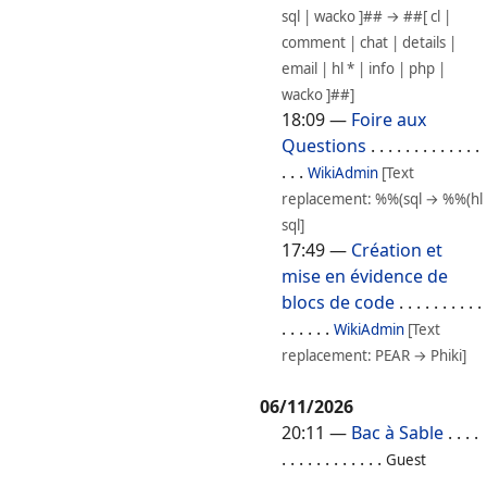
sql | wacko ]## → ##[ cl |
comment | chat | details |
email | hl * | info | php |
wacko ]##]
18:09
—
Foire aux
Questions
. . . . . . . . . . . . .
. . .
WikiAdmin
[Text
replacement: %%(sql → %%(hl
sql]
17:49
—
Création et
mise en évidence de
blocs de code
. . . . . . . . . .
. . . . . .
WikiAdmin
[Text
replacement: PEAR → Phiki]
06/11/2026
20:11
—
Bac à Sable
. . . .
. . . . . . . . . . . .
Guest