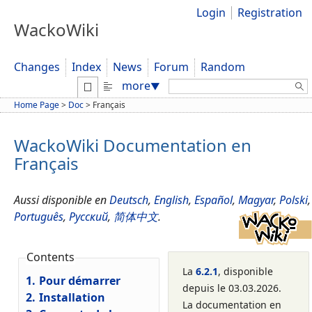
Login
Registration
WackoWiki
Changes
Index
News
Forum
Random
Search:
more
▼
Home Page
>
Doc
>
Français
WackoWiki Documentation en
Français
Aussi disponible en
Deutsch
,
English
,
Español
,
Magyar
,
Polski
,
Português
,
Русский
,
简体中文
.
Contents
La
6.2.1
, disponible
1.
Pour démarrer
depuis le 03.03.2026.
2.
Installation
La documentation en