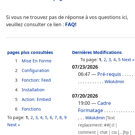
Si vous ne trouvez pas de réponse à vos questions ici,
veuillez consulter ce lien :
FAQ
!
pages plus consultées
Dernières Modifications
To page:
1
,
2
,
3
,
4
,
5
Next »
1
Mise En Forme
07/23/2026
2
Configuration
06:47
—
Pré-requis
. . . . .
3
Fonction: Feed
. . . . . . . . . . .
WikiAdmin
4
Installation
07/20/2026
5
Action: Embed
19:00
—
Cadre
6
Fonctions
Formatage
. . . . . . . . . . . . .
. . .
To page:
1
,
2
,
3
,
4
,
5
,
6
,
7
,
8
,
9
WikiAdmin
[Text
Next »
replacement: ##[ cl |
comment | chat | css [...]hp |