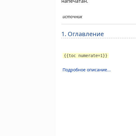
напечатан.
источник
1. Оглавление
{{toc numerate=1}}
Подробное описание...