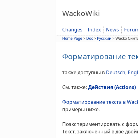
WackoWiki
Changes
Index
News
Foru
Home Page
>
Doc
>
Русский
>
Wacko Синт
Форматирование тек
также доступны в
Deutsch
,
Engl
См. также:
Действия (Аctions)
Форматирование текста в Wac
примеры ниже.
Поэкспериментировать с фор
Текст, заключенный в две двой