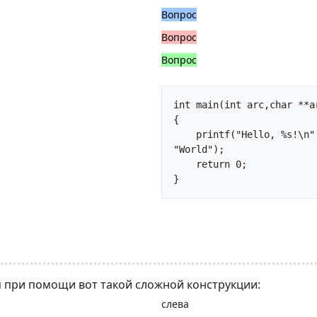
Вопрос
Вопрос
Вопрос
int main(int arc,char **ar
{

    printf("Hello, %s!\n", (argc>1) ? argv[1] : 
"World");

    return 0;

}		
 при помощи вот такой сложной конструкции:
слева