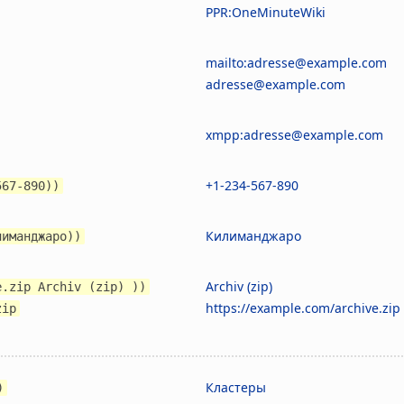
PPR:OneMinuteWiki
mailto:adresse@example.com
adresse@example.com
xmpp:adresse@example.com
+1-234-567-890
567-890))
Килиманджаро
лиманджаро))
Archiv (zip)
e.zip Archiv (zip) ))
https://example.com/archive.zip
zip
Кластеры
)