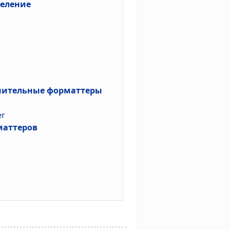
деление
нительные форматтеры
er
маттеров