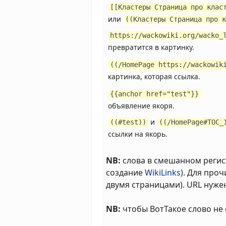
[[Кластеры Страница про клас
или
((Кластеры Страница про к
https://wackowiki.org/wacko_
превратится в картинку.
((/HomePage https://wackowik
картинка, которая ссылка.
{{anchor href="test"}}
объявление якоря.
и
((#test))
((/HomePage#TOC_
ссылки на якорь.
NB:
слова в смешанном регис
создание
WikiLinks
). Для про
двумя страницами). URL нуже
NB:
чтобы ВотТакое слово не 