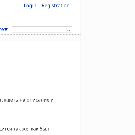
Login
Registration
Search:
re
▼
глядеть на описание и
дится так же, как был