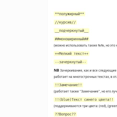
**полужирный**
//курсив//
__подчеркнутый__
##моноширинный##
(можно использовать также №№, но это 
++Мелкий текст++
--зачеркнутый--
NB
Зачеркивание, как и все следующие
работает на многострочных текстах, в о
!!Замечание!!
(работает также ''Замечание'', но его лу
!!(blue)Текст синего цвета!!
(поддерживаются три цвета: (red), (green),
??Вопрос??