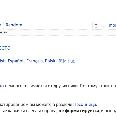
m
Random
mo
аксис
ста
ish
,
Español
,
Français
,
Polski
,
简体中文
ko
немного отличается от других вики. Поэтому стоит по
матированием вы можете в разделе
Песочница
.
ные кавычки слева и справа,
не форматируется
, и выво