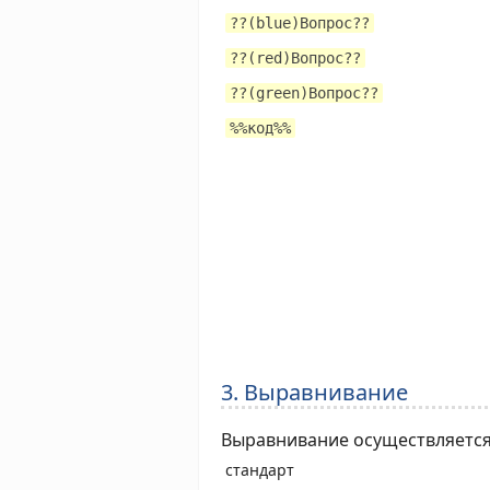
??(blue)Вопрос??
??(red)Вопрос??
??(green)Вопрос??
%%код%%
3. Выравнивание
Выравнивание осуществляется
стандарт