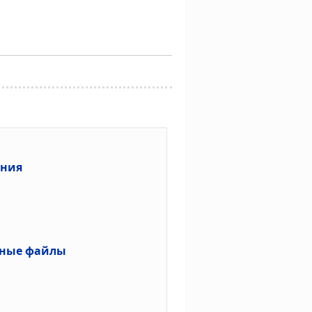
ания
нные файлы