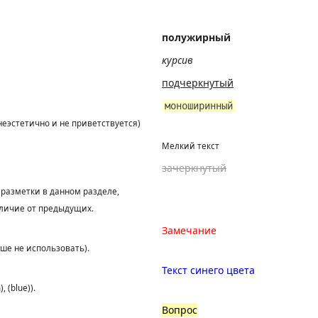
полужирный
курсив
подчеркнутый
моноширинный
неэстетично и не приветствуется)
Мелкий текст
зачеркнутый
 разметки в данном разделе,
тличие от предыдущих.
Замечание
чше не использовать).
Текст синего цвета
 (blue)).
Вопрос