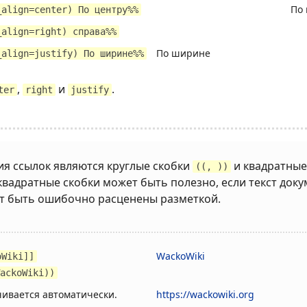
По 
_align=center) По центру%%
_align=right) справа%%
По ширине
_align=justify) По ширине%%
,
и
.
ter
right
justify
ия ссылок являются круглые скобки
и квадратные
((, ))
вадратные скобки может быть полезно, если текст док
ут быть ошибочно расценены разметкой.
WackoWiki
oWiki]]
ackoWiki))
ивается автоматически.
https://wackowiki.org