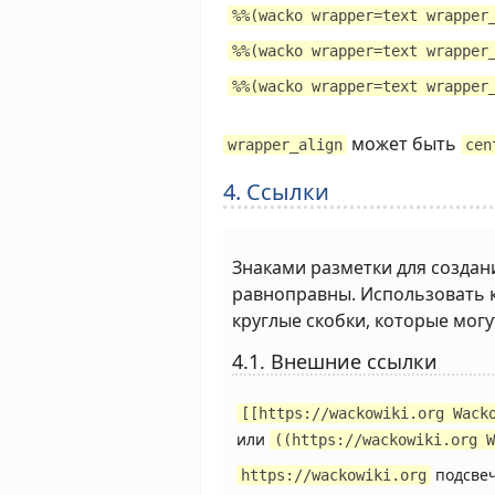
%%(wacko wrapper=text wrapper
%%(wacko wrapper=text wrapper
%%(wacko wrapper=text wrapper
может быть
wrapper_align
cen
4. Cсылки
Знаками разметки для создан
равноправны. Использовать к
круглые скобки, которые мог
4.1. Внешние ссылки
[[https://wackowiki.org Wack
или
((https://wackowiki.org W
подсвеч
https://wackowiki.org