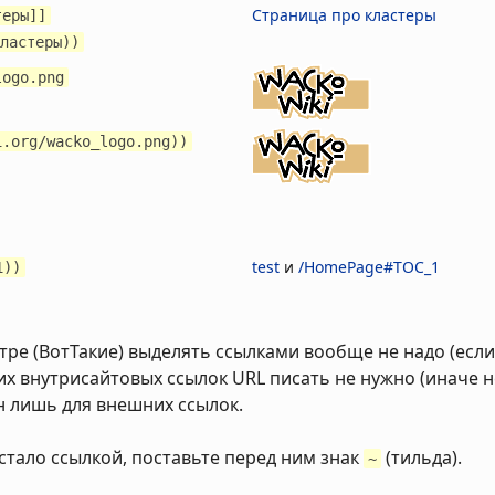
Страница про кластеры
теры]]
ластеры))
logo.png
i.org/wacko_logo.png))
test
и
/HomePage#TOC_1
1))
тре (ВотТакие) выделять ссылками вообще не надо (есл
чих внутрисайтовых ссылок URL писать не нужно (иначе 
н лишь для внешних ссылок.
стало ссылкой, поставьте перед ним знак
(тильда).
~