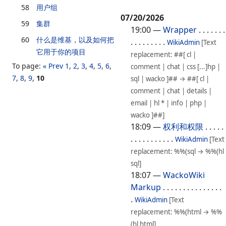
58
用户组
07/20/2026
59
集群
19:00
—
Wrapper
. . . . . . .
60
什么是维基，以及如何把
. . . . . . . . .
WikiAdmin
[Text
它用于你的项目
replacement: ##[ cl |
To page:
« Prev
1
,
2
,
3
,
4
,
5
,
6
,
comment | chat | css [...]hp |
7
,
8
,
9
,
10
sql | wacko ]## → ##[ cl |
comment | chat | details |
email | hl * | info | php |
wacko ]##]
18:09
—
权利和权限
. . . . .
. . . . . . . . . . .
WikiAdmin
[Text
replacement: %%(sql → %%(hl
sql]
18:07
—
WackoWiki
Markup
. . . . . . . . . . . . . . .
.
WikiAdmin
[Text
replacement: %%(html → %%
(hl html]