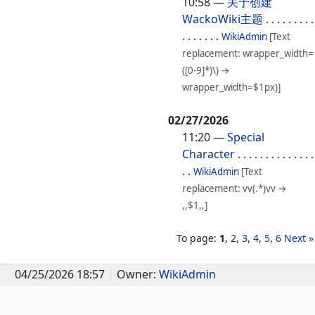
10:58
—
关于创建
WackoWiki主题
. . . . . . . . .
. . . . . . .
WikiAdmin
[Text
replacement: wrapper_width=
([0-9]*)\) →
wrapper_width=$1px)]
02/27/2026
11:20
—
Special
Character
. . . . . . . . . . . . . .
. .
WikiAdmin
[Text
replacement: vv(.*)vv →
,,$1,,]
To page:
1
,
2
,
3
,
4
,
5
,
6
Next »
04/25/2026 18:57
Owner:
WikiAdmin