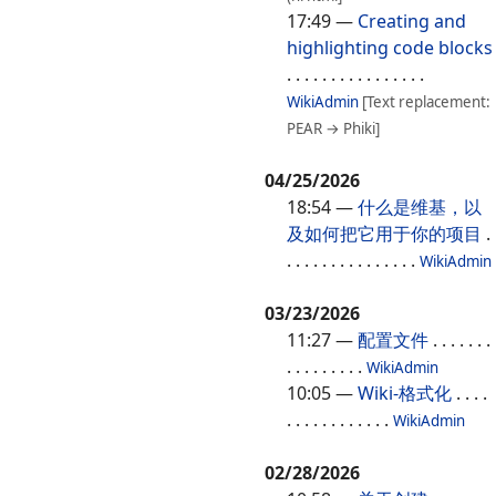
17:49
—
Creating and
highlighting code blocks
. . . . . . . . . . . . . . . .
WikiAdmin
[Text replacement:
PEAR → Phiki]
04/25/2026
18:54
—
什么是维基，以
及如何把它用于你的项目
.
. . . . . . . . . . . . . . .
WikiAdmin
03/23/2026
11:27
—
配置文件
. . . . . . .
. . . . . . . . .
WikiAdmin
10:05
—
Wiki-格式化
. . . .
. . . . . . . . . . . .
WikiAdmin
02/28/2026