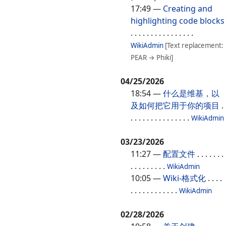
17:49
—
Creating and
highlighting code blocks
. . . . . . . . . . . . . . . .
WikiAdmin
[Text replacement:
PEAR → Phiki]
04/25/2026
18:54
—
什么是维基，以
及如何把它用于你的项目
.
. . . . . . . . . . . . . . .
WikiAdmin
03/23/2026
11:27
—
配置文件
. . . . . . .
. . . . . . . . .
WikiAdmin
10:05
—
Wiki-格式化
. . . .
. . . . . . . . . . . .
WikiAdmin
02/28/2026