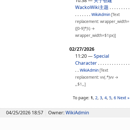
10:58
—
关于创建
WackoWiki主题
. . . . . . . . .
. . . . . . .
WikiAdmin
[Text
replacement: wrapper_width=
([0-9]*)\) →
wrapper_width=$1px)]
02/27/2026
11:20
—
Special
Character
. . . . . . . . . . . . . .
. .
WikiAdmin
[Text
replacement: vv(.*)vv →
,,$1,,]
To page:
1
,
2
,
3
,
4
,
5
,
6
Next »
04/25/2026 18:57
Owner:
WikiAdmin