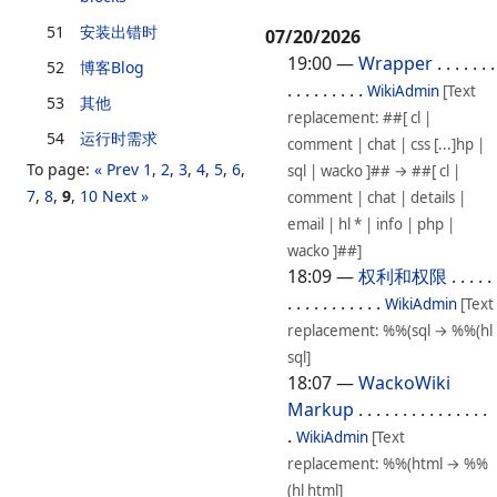
51
安装出错时
07/20/2026
19:00
—
Wrapper
. . . . . . .
52
博客Blog
. . . . . . . . .
WikiAdmin
[Text
53
其他
replacement: ##[ cl |
54
运行时需求
comment | chat | css [...]hp |
To page:
« Prev
1
,
2
,
3
,
4
,
5
,
6
,
sql | wacko ]## → ##[ cl |
7
,
8
,
9
,
10
Next »
comment | chat | details |
email | hl * | info | php |
wacko ]##]
18:09
—
权利和权限
. . . . .
. . . . . . . . . . .
WikiAdmin
[Text
replacement: %%(sql → %%(hl
sql]
18:07
—
WackoWiki
Markup
. . . . . . . . . . . . . . .
.
WikiAdmin
[Text
replacement: %%(html → %%
(hl html]