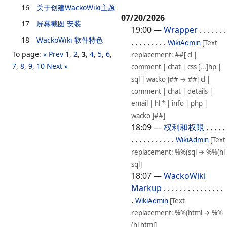
16
关于创建WackoWiki主题
07/20/2026
17
屏幕截图 安装
19:00
—
Wrapper
. . . . . . .
18
WackoWiki 软件特色
. . . . . . . . .
WikiAdmin
[Text
To page:
« Prev
1
,
2
,
3
,
4
,
5
,
6
,
replacement: ##[ cl |
7
,
8
,
9
,
10
Next »
comment | chat | css [...]hp |
sql | wacko ]## → ##[ cl |
comment | chat | details |
email | hl * | info | php |
wacko ]##]
18:09
—
权利和权限
. . . . .
. . . . . . . . . . .
WikiAdmin
[Text
replacement: %%(sql → %%(hl
sql]
18:07
—
WackoWiki
Markup
. . . . . . . . . . . . . . .
.
WikiAdmin
[Text
replacement: %%(html → %%
(hl html]