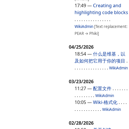
17:49
—
Creating and
highlighting code blocks
. . . . . . . . . . . . . . . .
WikiAdmin
[Text replacement:
PEAR → Phiki]
04/25/2026
18:54
—
什么是维基，以
及如何把它用于你的项目
.
. . . . . . . . . . . . . . .
WikiAdmin
03/23/2026
11:27
—
配置文件
. . . . . . .
. . . . . . . . .
WikiAdmin
10:05
—
Wiki-格式化
. . . .
. . . . . . . . . . . .
WikiAdmin
02/28/2026