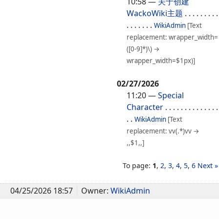
10:58
—
关于创建
WackoWiki主题
. . . . . . . . .
. . . . . . .
WikiAdmin
[Text
replacement: wrapper_width=
([0-9]*)\) →
wrapper_width=$1px)]
02/27/2026
11:20
—
Special
Character
. . . . . . . . . . . . . .
. .
WikiAdmin
[Text
replacement: vv(.*)vv →
,,$1,,]
To page:
1
,
2
,
3
,
4
,
5
,
6
Next »
04/25/2026 18:57
Owner:
WikiAdmin