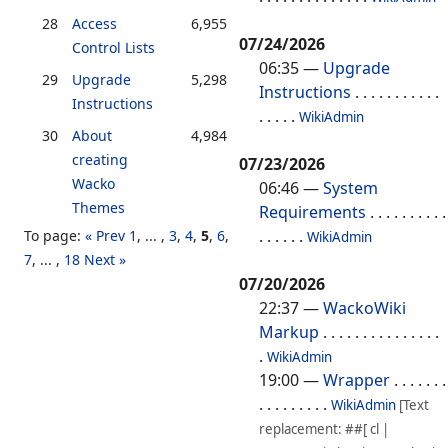
28
Access
6,955
07/24/2026
Control Lists
06:35
—
Upgrade
29
Upgrade
5,298
Instructions
. . . . . . . . . . .
Instructions
. . . . .
WikiAdmin
30
About
4,984
creating
07/23/2026
Wacko
06:46
—
System
Themes
Requirements
. . . . . . . . . .
. . . . . .
To page:
« Prev
1
, ... ,
3
,
4
,
5
,
6
,
WikiAdmin
7
, ... ,
18
Next »
07/20/2026
22:37
—
WackoWiki
Markup
. . . . . . . . . . . . . . .
.
WikiAdmin
19:00
—
Wrapper
. . . . . . .
. . . . . . . . .
WikiAdmin
[Text
replacement: ##[ cl |