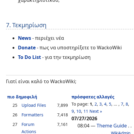
7. Τεκμηρίωση
News
- περιέχει νέα
Donate
- πως να υποστηρίξετε το WackoWiki
To Do List
- για την τεκμηρίωση
Γιατί είναι καλό το WackoWiki;
πιο δημοφιλή
πρόσφατες αλλαγές
To page:
1
,
2
,
3
,
4
,
5
, ... ,
7
,
8
,
25
Upload Files
7,899
9
,
10
,
11
Next »
26
Formatters
7,418
07/27/2026
27
Forum
7,161
08:04
—
Theme Guide
. .
Actions
. . . . . . . . . . . . . .
WikiAdmin