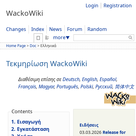
Login
Registration
WackoWiki
Changes
Index
News
Forum
Random
Search:
more
▼
Home Page
>
Doc
>
Ελληνικά
Τεκμηρίωση WackoWiki
Διαθέσιμη επίσης σε
Deutsch
,
English
,
Español
,
Français
,
Magyar
,
Português
,
Polski
,
Русский
,
简体中文
Contents
1.
Εισαγωγή
Ειδήσεις
2.
Εγκατάσταση
03.03.2026
Release for