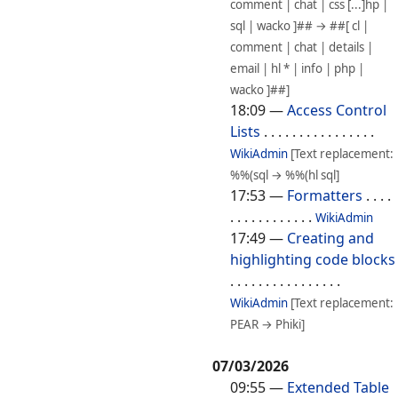
comment | chat | css [...]hp |
sql | wacko ]## → ##[ cl |
comment | chat | details |
email | hl * | info | php |
wacko ]##]
18:09
—
Access Control
Lists
. . . . . . . . . . . . . . . .
WikiAdmin
[Text replacement:
%%(sql → %%(hl sql]
17:53
—
Formatters
. . . .
. . . . . . . . . . . .
WikiAdmin
17:49
—
Creating and
highlighting code blocks
. . . . . . . . . . . . . . . .
WikiAdmin
[Text replacement:
PEAR → Phiki]
07/03/2026
09:55
—
Extended Table