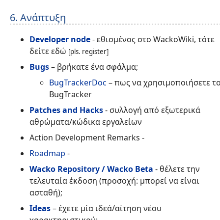
6. Ανάπτυξη
Developer node
- εθισμένος στο WackoWiki, τότε
δείτε εδώ
[pls. register]
Bugs
– βρήκατε ένα σφάλμα;
BugTrackerDoc
– πως να χρησιμοποιήσετε τ
BugTracker
Patches and Hacks
- συλλογή από εξωτερικά
αθρώματα/κώδικα εργαλείων
Action Development Remarks -
Roadmap
-
Wacko Repository / Wacko Beta
- θέλετε την
τελευταία έκδοση (προσοχή: μπορεί να είναι
ασταθή);
Ideas
– έχετε μία ιδεά/αίτηση νέου
χαρακτηριστικού;