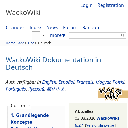
Login
Registration
WackoWiki
Changes
Index
News
Forum
Random
Search:
more
▼
Home Page
>
Doc
>
Deutsch
WackoWiki Dokumentation in
Deutsch
Auch verfügbar in
English
,
Español
,
Français
,
Magyar
,
Polski
,
Português
,
Русский
,
简体中文
.
Contents
Aktuelles
1.
Grundlegende
03.03.2026
WackoWiki
Konzepte
6.2.1
(
Versionshinweise
|