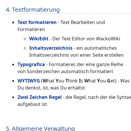
4. Textformatierung
Text formatieren
- Text Bearbeiten und
Formatieren
WikiEdit
- Der Text Editor von WackoWiki
Inhaltsverzeichnis
- ein automatisches
Inhaltsverzeichnis von einer Seite erstellen
Typografica
- Formatierer, der eine ganze Reihe
von Sonderzeichen automatisch formatiert
WYTIWYG
(
W
hat
Y
ou
T
hink
I
s
W
hat
Y
ou
G
et) - Was
Du denkst, ist, was Du erhältst
Zwei Zeichen Regel
- die Regel, nach der die Synta
aufgebaut ist
5. Allgemeine Verwaltung