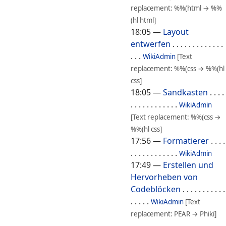
replacement: %%(html → %%
(hl html]
18:05
—
Layout
entwerfen
. . . . . . . . . . . . .
. . .
WikiAdmin
[Text
replacement: %%(css → %%(hl
css]
18:05
—
Sandkasten
. . . .
. . . . . . . . . . . .
WikiAdmin
[Text replacement: %%(css →
%%(hl css]
17:56
—
Formatierer
. . . .
. . . . . . . . . . . .
WikiAdmin
17:49
—
Erstellen und
Hervorheben von
Codeblöcken
. . . . . . . . . . .
. . . . .
WikiAdmin
[Text
replacement: PEAR → Phiki]