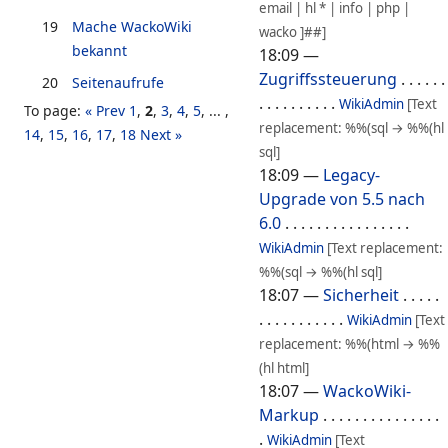
email | hl * | info | php |
19
Mache WackoWiki
wacko ]##]
bekannt
18:09
—
Zugriffssteuerung
. . . . . .
20
Seitenaufrufe
. . . . . . . . . .
WikiAdmin
[Text
To page:
« Prev
1
,
2
,
3
,
4
,
5
, ... ,
replacement: %%(sql → %%(hl
14
,
15
,
16
,
17
,
18
Next »
sql]
18:09
—
Legacy-
Upgrade von 5.5 nach
6.0
. . . . . . . . . . . . . . . .
WikiAdmin
[Text replacement:
%%(sql → %%(hl sql]
18:07
—
Sicherheit
. . . . .
. . . . . . . . . . .
WikiAdmin
[Text
replacement: %%(html → %%
(hl html]
18:07
—
WackoWiki-
Markup
. . . . . . . . . . . . . . .
.
WikiAdmin
[Text