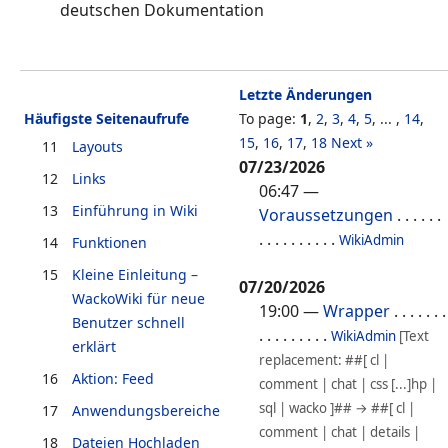
deutschen Dokumentation
Letzte Änderungen
Häufigste Seitenaufrufe
To page:
1
,
2
,
3
,
4
,
5
, ... ,
14
,
15
,
16
,
17
,
18
Next »
11
Layouts
07/23/2026
12
Links
06:47
—
13
Einführung in Wiki
Voraussetzungen
. . . . . .
. . . . . . . . . .
WikiAdmin
14
Funktionen
15
Kleine Einleitung –
07/20/2026
WackoWiki für neue
19:00
—
Wrapper
. . . . . . .
Benutzer schnell
. . . . . . . . .
WikiAdmin
[Text
erklärt
replacement: ##[ cl |
16
Aktion: Feed
comment | chat | css [...]hp |
sql | wacko ]## → ##[ cl |
17
Anwendungsbereiche
comment | chat | details |
18
Dateien Hochladen